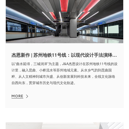
杰恩新作 | 苏州地铁11号线：以现代设计手法演绎水乡文化脉络
以“曲水延绵，三城润泽”为主题，J&A杰恩设计在苏州地铁11号线的设
计里，融入昆曲、小桥流水等苏州地域元素。从水乡气韵到昆曲国
粹、从人文精神到城市兴盛、从创新发展到科技未来，全线文化脉络
自西向东，贯穿城市历史与现代文化轨迹。
MORE