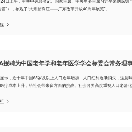
月24日上午，中共中央总书记、国家主席、中央军委主席习近平来到深圳
两馆”），参观了“大潮起珠江——广东改革开放40周年展览”。
RE
&A授聘为中国老年学和老年医学学会标委会常务理
显示，近十年中国65岁及以上人口逐年增加，人口红利逐渐消失，这意
医疗成本上升，给社会带来多方面的挑战。社会各界高度重视人口老龄化
形成了政府主导、社会参与、全民关怀的老龄事业发展格局。
RE