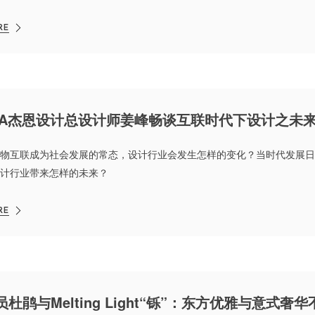
计节”在上海国际会议中心隆重举行。
RE
&A杰恩设计总设计师姜峰畅谈互联时代下设计之未
物互联成为社会发展的常态，设计行业会发生怎样的变化？当时代发展日
计行业带来怎样的未来？
RE
员杜鹃与Melting Light“铄”：东方优雅与意式奢