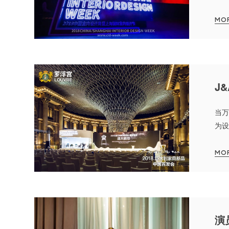
内设
MO
J
当万
为设
MO
演