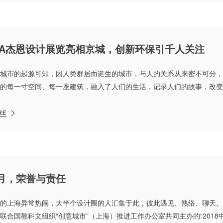
&A杰恩设计展览亮相京城，创新环保引千人关注
城市的起源可知，因人类群居而诞生的城市，与人的关系从来密不可分，
的每一寸空间、每一座建筑，融入了人们的生活，记录人们的故事，改变
用智慧与双手建设改造城市，让城市不断进步。一座座建筑的拔地而起，
让城市的生长爆发出生命的力量，长成参天大树，为人遮挡风雨。
RE
月，荣誉与责任
的上海异常热闹，大半个设计圈的人汇集于此，彼此遇见、熟络、聊天。1
联合国教科文组织“创意城市”（上海）推进工作办公室共同主办的“201