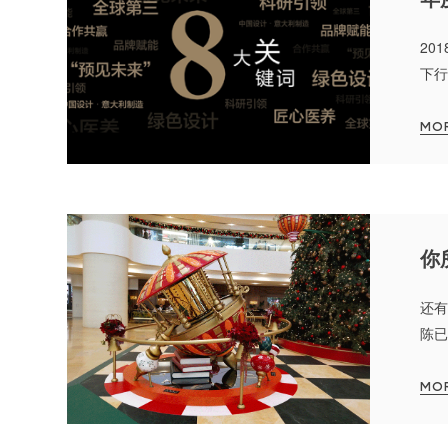
20
下行
计公
MO
你
还有
陈已
MO