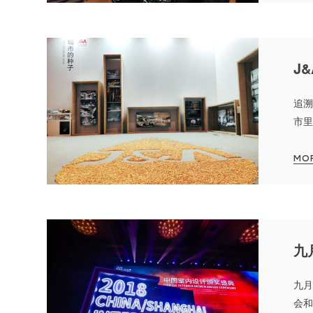
J
追溯
市里
人们
地，
MO
九
九月
会和