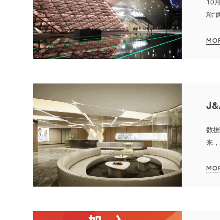
10
称“
MO
J
数据
来，
初步
MO