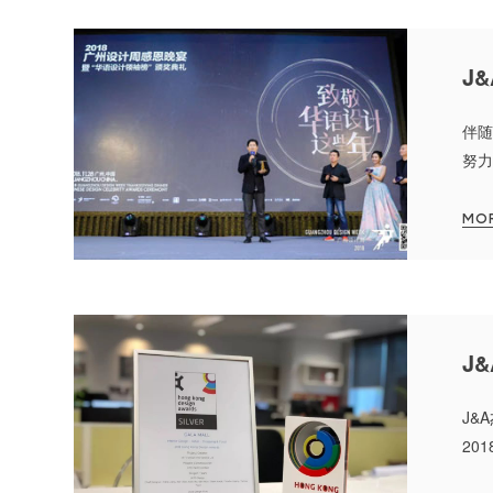
伴随
努力
式，
MO
J&
201