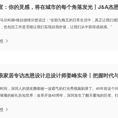
宣：你的灵感，将在城市的每个角落发光丨J&A杰恩设
马尔科姆•格拉德维尔曾说过：“在朝九晚五的日常生活中，真正让我们
，也包括工作是否能让我们实现自我价值，让我们从中获得成就感。”
RE
浪家居专访杰恩设计总设计师姜峰实录丨把握时代
时间，深圳人的朋友圈都被一波霸气的灯光秀视频刷屏了。40年前这个叫
璀璨的献礼告知世界：改革开放40周年，深圳发生了翻天覆地的巨变。
幢高楼大厦流光溢彩，绚烂夺目，生动展现深圳特区改革开放40周年的成
RE