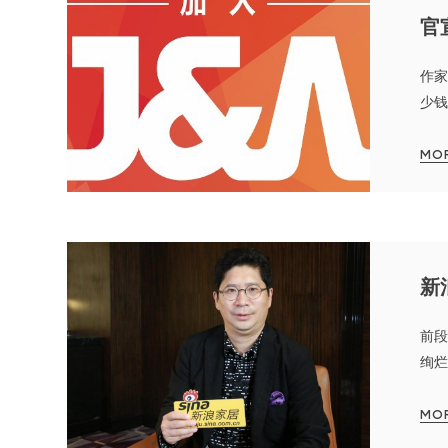
官
作家
少钱
MO
新
前段
绚烂
43
MO