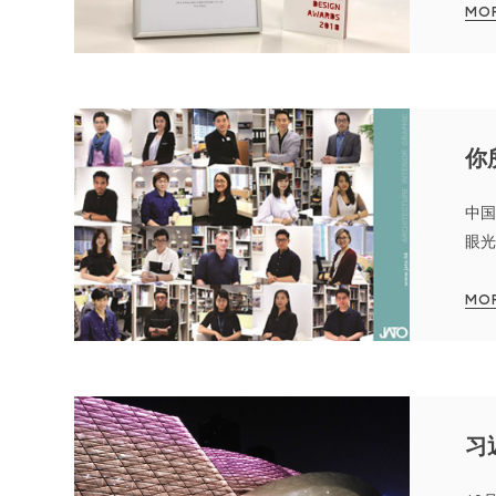
MO
你
中国
眼光
研、
MO
习