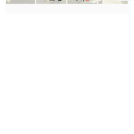
创意四人行探讨东方设计之道，J&A学院学员共享思想盛宴！
12月7日下午，J&A学院第四期主题论坛活动“东方设计之创意四人
行”在深圳总部隆重举行。
MORE