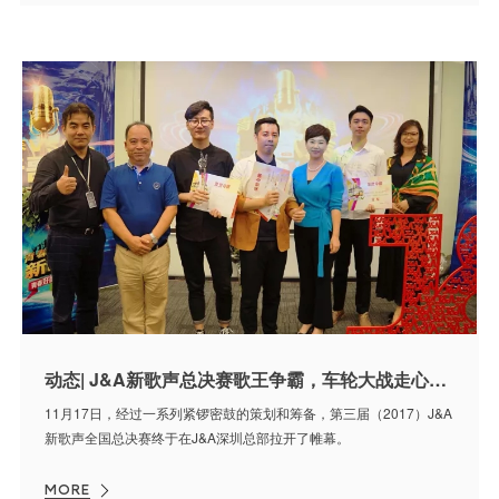
动态| J&A新歌声总决赛歌王争霸，车轮大战走心歌者闪亮发声
11月17日，经过一系列紧锣密鼓的策划和筹备，第三届（2017）J&A
新歌声全国总决赛终于在J&A深圳总部拉开了帷幕。
MORE