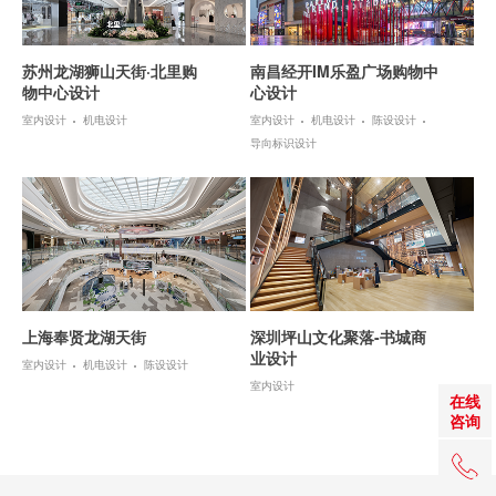
苏州龙湖狮山天街·北里购
南昌经开IM乐盈广场购物中
物中心设计
心设计
室内设计
机电设计
室内设计
机电设计
陈设设计
导向标识设计
上海奉贤龙湖天街
深圳坪山文化聚落-书城商
业设计
室内设计
机电设计
陈设设计
室内设计
在线
咨询
+86 0