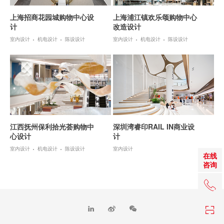
上海招商花园城购物中心设
上海浦江镇欢乐颂购物中心
计
改造设计
室内设计
机电设计
陈设设计
室内设计
机电设计
陈设设计
江西抚州保利拾光荟购物中
深圳湾睿印RAIL IN商业设
心设计
计
室内设计
机电设计
陈设设计
室内设计
在线
咨询
+86 0