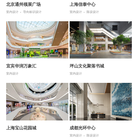
北京通州领展广场
上海信泰中心
室内设计
导向标识设计
室内设计
陈设设计
宜宾华润万象汇
坪山文化聚落书城
室内设计
室内设计
上海宝山花园城
成都光环中心
室内设计
陈设设计