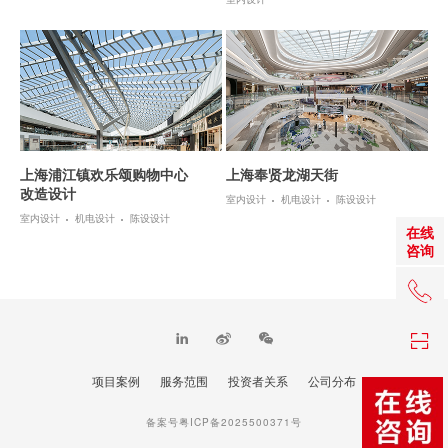
上海浦江镇欢乐颂购物中心
上海奉贤龙湖天街
改造设计
室内设计
机电设计
陈设设计
室内设计
机电设计
陈设设计
在线
咨询
+86 0
项目案例
服务范围
投资者关系
公司分布
TOP
备案号粤ICP备2025500371号