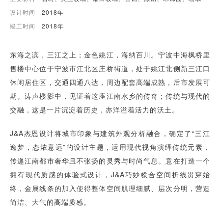
设计时间
2018年
竣工时间
2018年
东海之滨，三江之上；金色姚江，海纳百川。宁波中海枫桥里
售楼中心位于宁波市江北区庄桥街道，处于姚江北侧新三江口
休闲居住区，交通四通八达，周边配套高端成熟，后市发展可
期。涛声楼影中，见证着这座江南水乡的传奇；传统与现代的
交融，这是一片沉淀着历史，亦洋溢着活力的沃土。
J&A杰恩设计将城市印象与建筑外观分析融合，确定了“三江
逸梦，态浓意远”的设计主题，运用现代视角演绎传统元素，
传递江南都市奢华且不张扬的灵秀与时尚气息。意在打造一个
拥有现代质感的体验式设计，J&A巧妙糅合空间折线贯穿始
终，金属线条的加入使得整体空间肌理细腻、层次分明，营造
简洁、大气的高端质感。