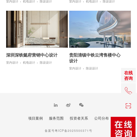
室内设计
机电设计
陈设设计
室内设计
机电设计
陈设设计
深圳深铁懿府营销中心设计
贵阳清镇中铁云湾售楼中心
设计
室内设计
机电设计
陈设设计
室内设计
陈设设计
在线
咨询
+86 0
项目案例
服务范围
投资者关系
公司分布
TOP
备案号粤ICP备2025500371号