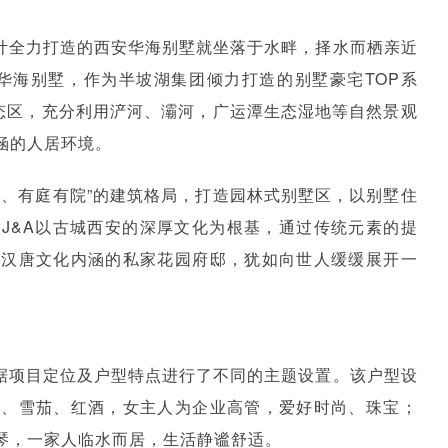
设计全力打造的西安华海别墅就坐落于水畔，择水而栖亲近
华海别墅，作为半坡湖集团倾力打造的别墅豪宅TOP系
生态区，充分利用浐河、灞河，广运潭生态湿地等自然景观
涵的人居环境。
地、有庭有院”的建筑格局，打造园林式别墅区，以别墅住
J&A以古城西安的深厚文化为根基，通过传统元素的提
有汉唐文化内涵的私家花园府邸，犹如向世人缓缓展开一
根据项目定位及户型特点进行了不同的主题设置。该户型设
藏、雪茄、红酒，女主人为企业高管，爱好时尚、珠宝；
琴，一家人临水而居，生活静谧舒适。