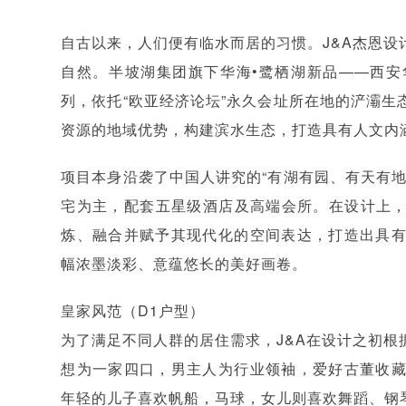
自古以来，人们便有临水而居的习惯。J&A杰恩
自然。半坡湖集团旗下华海•鹭栖湖新品——西安
列，依托“欧亚经济论坛”永久会址所在地的浐灞
资源的地域优势，构建滨水生态，打造具有人文内
项目本身沿袭了中国人讲究的“有湖有园、有天有
宅为主，配套五星级酒店及高端会所。在设计上，
炼、融合并赋予其现代化的空间表达，打造出具
幅浓墨淡彩、意蕴悠长的美好画卷。
皇家风范（D1户型）
为了满足不同人群的居住需求，J&A在设计之初
想为一家四口，男主人为行业领袖，爱好古董收
年轻的儿子喜欢帆船，马球，女儿则喜欢舞蹈、钢