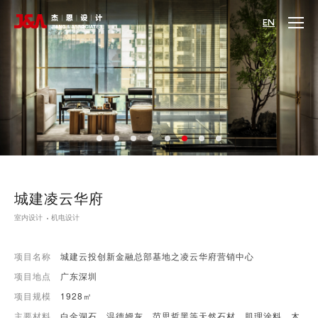
EN
城建凌云华府
室内设计
机电设计
项目名称
城建云投创新金融总部基地之凌云华府营销中心
项目地点
广东深圳
项目规模
1928㎡
主要材料
白金洞石、温德姆灰、范思哲黑等天然石材、肌理涂料、木