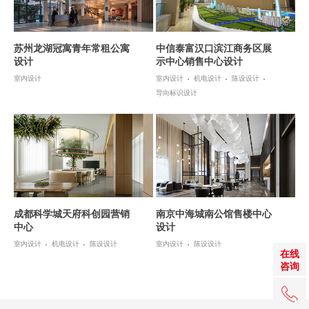
苏州龙湖冠寓青年常租公寓
中信泰富汉口滨江商务区展
设计
示中心销售中心设计
室内设计
室内设计
机电设计
陈设设计
导向标识设计
成都科学城天府科创园营销
南京中海城南公馆售楼中心
中心
设计
室内设计
机电设计
陈设设计
室内设计
陈设设计
在线
咨询
+86 0