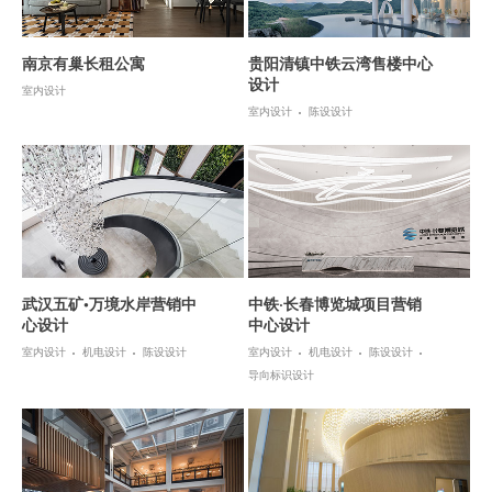
南京有巢长租公寓
贵阳清镇中铁云湾售楼中心
设计
室内设计
室内设计
陈设设计
武汉五矿•万境水岸营销中
中铁·长春博览城项目营销
心设计
中心设计
室内设计
机电设计
陈设设计
室内设计
机电设计
陈设设计
导向标识设计