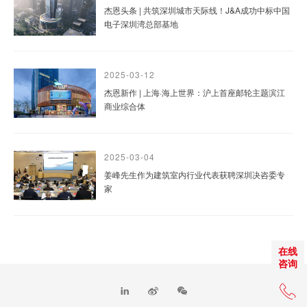
杰恩头条 | 共筑深圳城市天际线！J&A成功中标中国
电子深圳湾总部基地
2025-03-12
杰恩新作 | 上海·海上世界：沪上首座邮轮主题滨江
商业综合体
2025-03-04
姜峰先生作为建筑室内行业代表获聘深圳决咨委专
家
在线
咨询
+86 0