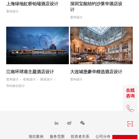
上海绿地虹桥铂瑞酒店设计
深圳宝能桔钓沙莱华酒店设
计
室内设计
室内设计
江南环球港主题酒店设计
大连城堡豪华精选酒店设计
室内设计
机电设计
陈设设计
室内设计
导向标识设计
在线
咨询
+86 0
项目案例
服务范围
投资者关系
公司分布